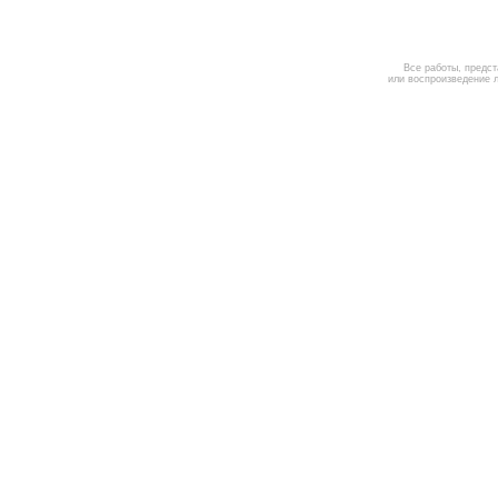
Все работы, представл
или воспроизведение 