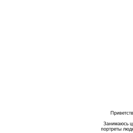
Приветствую 
Занимаюсь ци
портреты люде