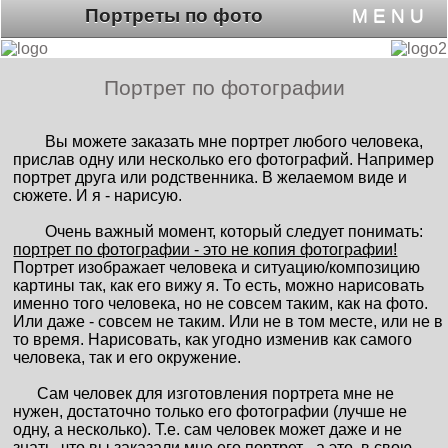
Портреты по фото
M E N U
Портрет по фотографии
Вы можете заказать мне портрет любого человека,
прислав одну или несколько его фотографий. Например
портрет друга или родственника. В желаемом виде и
сюжете. И я - нарисую.
Очень важный момент, который следует понимать:
портрет по фотографии - это не копия фотографии!
Портрет изображает человека и ситуацию/композицию
картины так, как его вижу я. То есть, можно нарисовать
именно того человека, но не совсем таким, как на фото.
Или даже - совсем не таким. Или не в том месте, или не в
то время. Нарисовать, как угодно изменив как самого
человека, так и его окружение.
Сам человек для изготовления портрета мне не
нужен, достаточно только его фотографии (лучше не
одну, а несколько). Т.е. сам человек может даже и не
знать, что вы заказали мне его портрет - а это, в свою